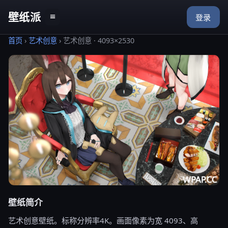
壁纸派
≡
登录
首页
›
艺术创意
›
艺术创意 · 4093×2530
壁纸简介
艺术创意壁纸。标称分辨率4K。画面像素为宽 4093、高