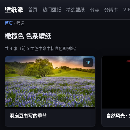
壁纸派
首页
热门壁纸
精选壁纸
VI
分类
分辨率
首页
›
筛选
橄榄色 色系壁纸
共 4 张（前 5 主色中命中标准色即列出）
4K
羽扇豆书写的季节
自然风光 · 3