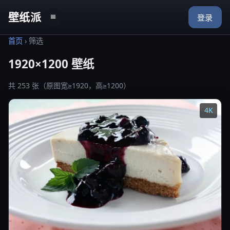
壁纸派
≡
登录
首页
›
筛选
1920×1200 壁纸
共 253 张（原图宽≥1920，高≥1200）
4K