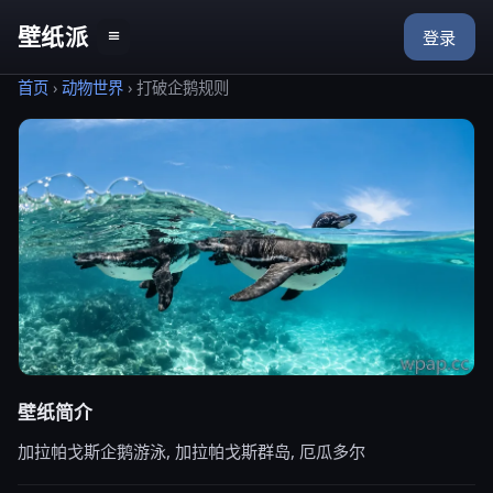
壁纸派
≡
登录
首页
›
动物世界
›
打破企鹅规则
壁纸简介
加拉帕戈斯企鹅游泳, 加拉帕戈斯群岛, 厄瓜多尔