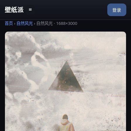
壁纸派
≡
登录
首页
›
自然风光
›
自然风光 · 1688×3000