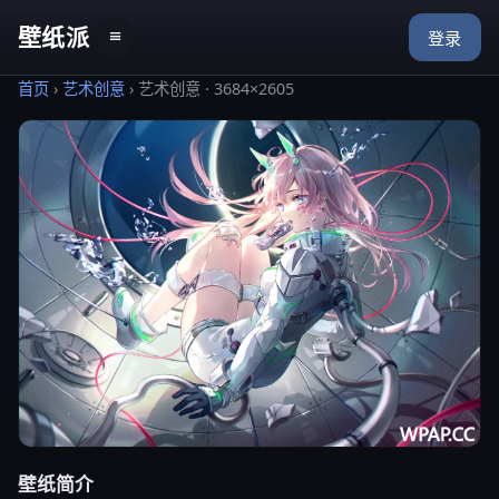
壁纸派
≡
登录
首页
›
艺术创意
›
艺术创意 · 3684×2605
壁纸简介