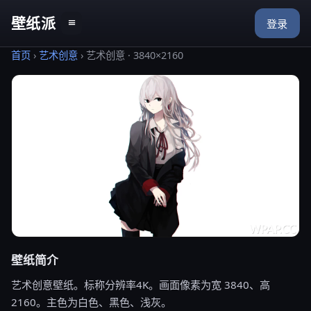
壁纸派
≡
登录
首页
›
艺术创意
›
艺术创意 · 3840×2160
壁纸简介
艺术创意壁纸。标称分辨率4K。画面像素为宽 3840、高
2160。主色为白色、黑色、浅灰。