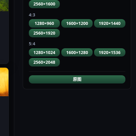
2560×1600
4:3
1280×960
1600×1200
1920×1440
2560×1920
5:4
1280×1024
1600×1280
1920×1536
2560×2048
原图