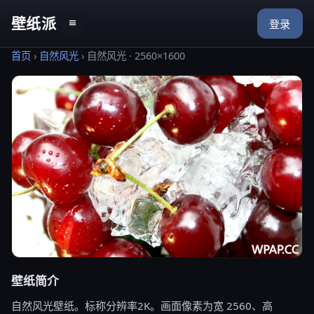
壁纸派
≡
登录
首页
›
自然风光
›
自然风光 · 2560×1600
壁纸简介
自然风光壁纸。标称分辨率2K。画面像素为宽 2560、高