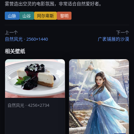
雾营造出空灵的电影氛围，非常适合自然爱好者。
山脉
山谷
阿尔卑斯
黎明
上一个
下一个
自然风光 · 2560×1440
广袤铺展的沙漠
相关壁纸
自然风光 · 4256×2734