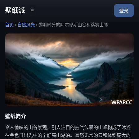
壁纸派
≡
登录
首页
›
自然风光
›
黎明时分的阿尔卑斯山谷和迷雾山脉
壁纸简介
令人惊叹的山谷景观，引人注目的雾气包裹的山峰构成了沐浴
在金色日出光中的宁静高山湖泊。喜怒无常的云和体积庞大的